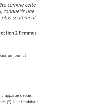
uête comme celle
i, conquérir une
n plus seulement
 section 2 Femmes
pour un journal
dia apparue depuis
anes (?) Une féministe