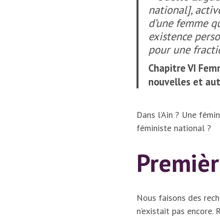
national], acti
d’une femme qui
existence pers
pour une fracti
Chapitre VI Fem
nouvelles et au
Dans l’Ain ? Une fémini
féministe national ?
Premièr
Nous faisons des rech
n’existait pas encore.