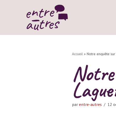
Aller
au
contenu
Accueil
»
Notre enquête sur
Notre
Lague
par
entre-autres
12 o