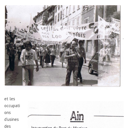
et les
occupati
ons
d’usines
des