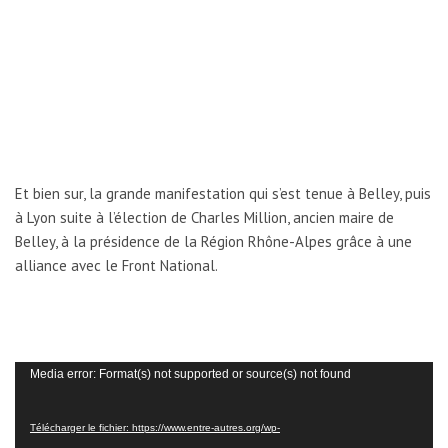
Et bien sur, la grande manifestation qui s’est tenue à Belley, puis
à Lyon suite à l’élection de Charles Million, ancien maire de
Belley, à la présidence de la Région Rhône-Alpes grâce à une
alliance avec le Front National.
L
Media error: Format(s) not supported or source(s) not found
e
c
Télécharger le fichier: https://www.entre-autres.org/wp-
t