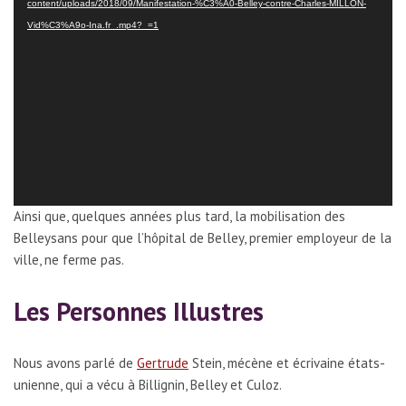
content/uploads/2018/09/Manifestation-%C3%A0-Belley-contre-Charles-MILLON-
e
Vid%C3%A9o-Ina.fr_.mp4?_=1
u
r
v
i
d
é
o
Ainsi que, quelques années plus tard, la mobilisation des
Belleysans pour que l’hôpital de Belley, premier employeur de la
ville, ne ferme pas.
Les Personnes Illustres
Nous avons parlé de
Gertrude
Stein, mécène et écrivaine états-
unienne, qui a vécu à Billignin, Belley et Culoz.