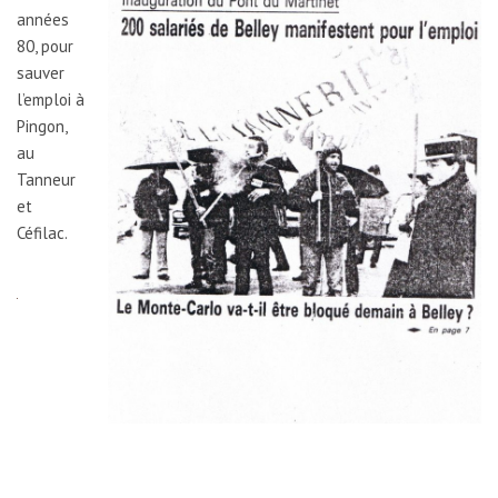
années
80, pour
sauver
l’emploi à
Pingon,
au
Tanneur
et
Céfilac.